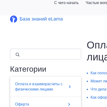
С чего начать
Частые во
База знаний eLama
Опл
close
лиц
Категории
Как попо
Может ли
Оплата и взаиморасчеты с
chevron_right
физическими лицами
Что дела
Как офор
chevron_right
Оферта