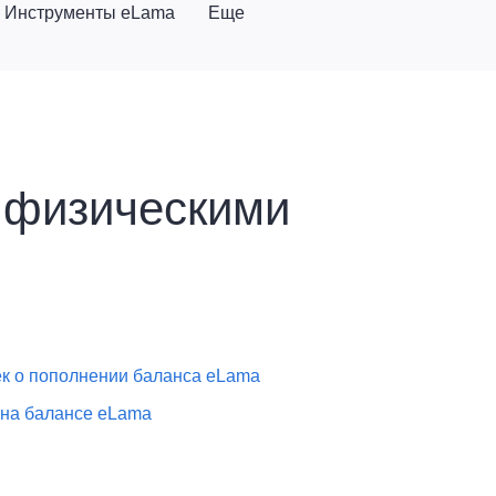
Инструменты eLama
Еще
 физическими
ек о пополнении баланcа eLama
 на балансе eLama